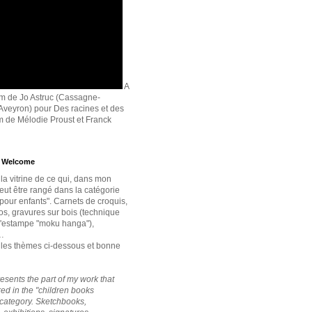
A
lm de Jo Astruc (Cassagne-
veyron) pour Des racines et des
lm de Mélodie Proust et Franck
- Welcome
la vitrine de ce qui, dans mon
peut être rangé dans la catégorie
n pour enfants". Carnets de croquis,
os, gravures sur bois (technique
d'estampe "moku hanga"),
…
 les thèmes ci-dessous et bonne
esents the part of my work that
red in the "children books
" category. Sketchbooks,