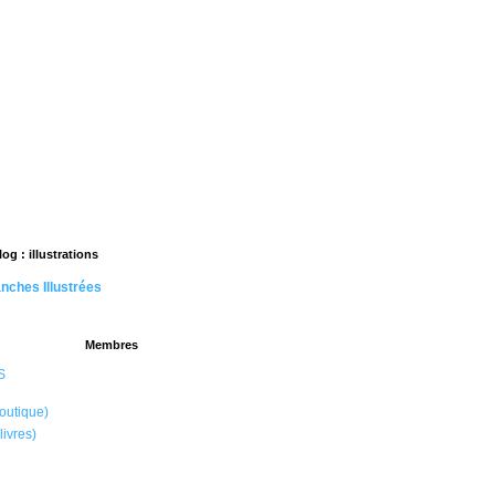
og : illustrations
nches Illustrées
Membres
S
outique)
ivres)