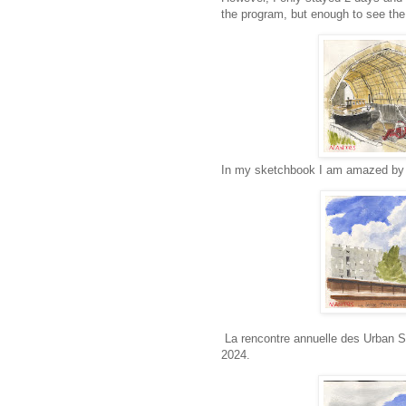
the program, but enough to see th
In my sketchbook I am amazed by t
La rencontre annuelle des Urban S
2024.