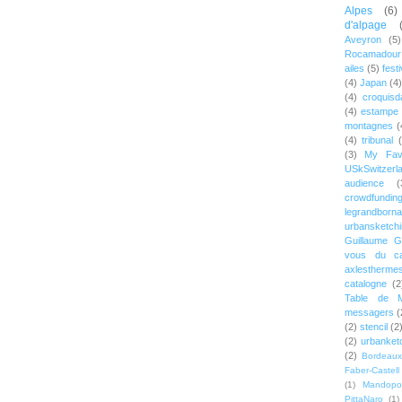
Alpes
(6)
d'alpage
Aveyron
(5)
Rocamadour
ailes
(5)
festi
(4)
Japan
(4)
(4)
croquisd
(4)
estampe
montagnes
(
(4)
tribunal
(3)
My Favo
USkSwitzerl
audience
(
crowdfundin
legrandborn
urbansketch
Guillaume G
vous du ca
axlestherme
catalogne
(2
Table de M
messagers
(
(2)
stencil
(2
(2)
urbanket
(2)
Bordeaux
Faber-Castell
(1)
Mandopol
PittaNaro
(1)