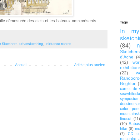
lle démesurée des ciels et les bateaux omniprésents.
Tags
In my
sketch
n Sketchers
,
urbansketching
,
uskfrance nantes
(84)
n
Sketchers
d'Ache
(4
(42)
wor
Accueil
Article plus ancien
exhibition
(22)
w
Randocro
Brighton
(
carnet de 
seawhitesk
symposium
dessinersur
color penc
mountainsk
linocut
(11)
(10)
Rabas
hike
(8)
mu
(7)
CD co
rencontre 