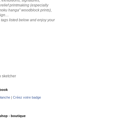
 exhibitions, signatures,
relief printmaking (especially
oku hanga" woodblock prints),
sign…
e tags listed below and enjoy your
n sketcher
book
planche
|
Créez votre badge
 shop - boutique