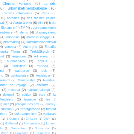
Clermont-Ferrand
(6)
carnets
(6)
urbansketcherstoulouse
(6)
Carnets d'Anniviers
(5)
Paris
(5)
(5)
boraldes
(5)
des racines et des
val
(5)
la Corde à Vent
(5)
Albi
(4)
Italia
Signature
(4)
TV
(4)
courtroomsketch
audience
(4)
demo
(4)
drawmyevent
(4)
indonesia
(4)
matite in viaggio
(4)
4)
printmaking
(4)
saintantoninnobleval
(4)
venezia
(4)
Auvergne
(3)
España
urite Things
(3)
Trek&Sketch
(3)
and
(3)
argentina
(3)
art roman
(3)
3)
buenosaires
(3)
caylus
(3)
g
(3)
exhibition
(3)
france3
(3)
and
(3)
passaran
(3)
tools
(3)
ing
(3)
usktoulouse
(3)
Andalucia
(2)
renard
(2)
Manchester
(2)
Rendez-
rnet de voyage
(2)
aircrafts
(2)
s
(2)
calendar
(2)
carnetsdalpage
(2)
)
dolomiti
(2)
edition
(2)
etsy
(2)
la
endeleïv
(2)
laguepie
(2)
les 7
2)
mer
(2)
pratique des arts
(2)
quercy
)
studio56
(2)
tarnetgaronne
(2)
tutorial
chers
(2)
usksymposium
(2)
valdaran
(1)
Bretagne
(1)
Chicago
(1)
Dijon
(1)
(1)
Gallimard
(1)
Irishsession
(1)
Lorient
is
(1)
Montauban
(1)
Normandie
(1)
Porto
(1)
Provence
(1)
Saint-Céré
(1)