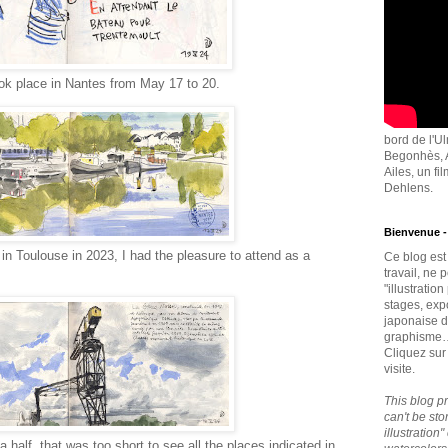
k place in Nantes from May 17 to 20.
bord de l'U
Begonhès, A
Ailes, un fi
Dehlens.
Bienvenue 
in Toulouse in 2023, I had the pleasure to attend as a
Ce blog est 
travail, ne 
"illustratio
stages, exp
japonaise 
graphisme
Cliquez sur
visite.
This blog pr
can't be sto
illustration
 half, that was too short to see all the places indicated in