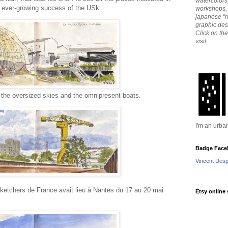
watercolors,
e ever-growing success of the USk.
workshops, 
japanese "m
graphic de
Click on th
visit.
he oversized skies and the omnipresent boats.
I'm an urba
Badge Face
Vincent Des
ketchers de France avait lieu à Nantes du 17 au 20 mai
Etsy online